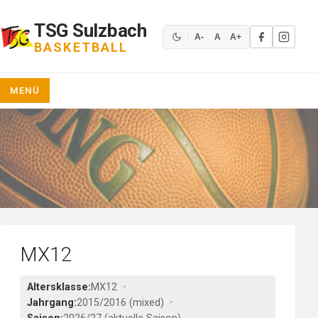
Zum
Inhalt
TSG Sulzbach
springen
A-
A
A+
BASKETBALL
MENÜ
MX12
Altersklasse:
MX12
Jahrgang:
2015/2016 (mixed)