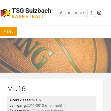
Zum
Inhalt
TSG Sulzbach
springen
A-
A
A+
BASKETBALL
MENÜ
MU16
Altersklasse:
MU16
Jahrgang:
2011/2012 (männlich)