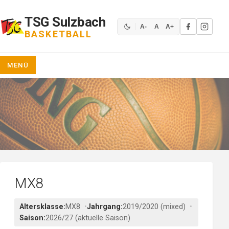
Zum
Inhalt
TSG Sulzbach
springen
A-
A
A+
BASKETBALL
MENÜ
MX8
Altersklasse:
MX8
Jahrgang:
2019/2020 (mixed)
Saison:
2026/27 (aktuelle Saison)