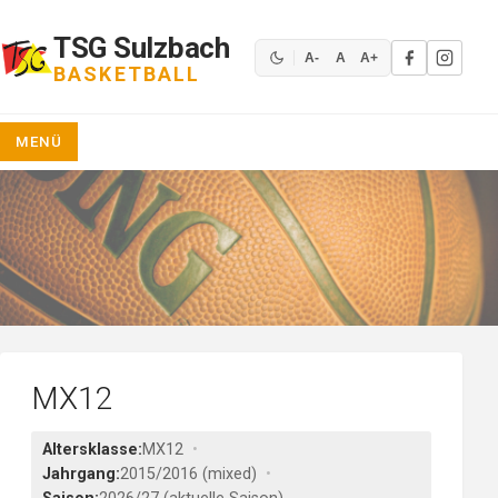
Zum
Inhalt
TSG Sulzbach
springen
A-
A
A+
BASKETBALL
MENÜ
MX12
Altersklasse:
MX12
Jahrgang:
2015/2016 (mixed)