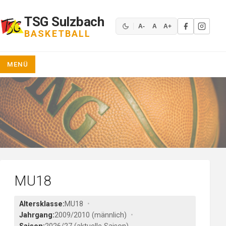
Zum
Inhalt
TSG Sulzbach
springen
A-
A
A+
BASKETBALL
MENÜ
MU18
Altersklasse:
MU18
Jahrgang:
2009/2010 (männlich)